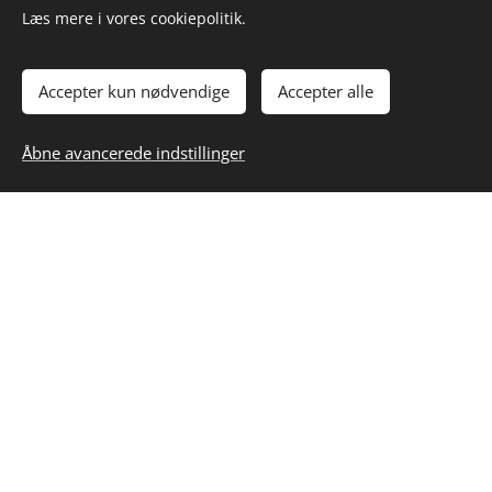
Læs mere i vores cookiepolitik.
Accepter kun nødvendige
Accepter alle
Kig forbi hos HOMEMADE ♥️ byVogn
Ændr dine cookieindstillinger
Cookies
Åbne avancerede indstillinger
byVogn
Kvalitetsløsninger i cortenstål
Virksomhedsoplysninger:
byVogn
Jerupvej 711
9870 Sindal
CVR: 41310731
Lokale sider om højbede i cortenstål
➔ Højbede i Skagen
➔ Højbede i Løkken