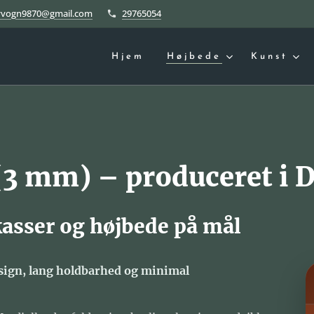
yvogn9870@gmail.com
29765054
Hjem
Højbede
Kunst
 (3 mm) – produceret i
kasser og højbede på mål
sign, lang holdbarhed og minimal