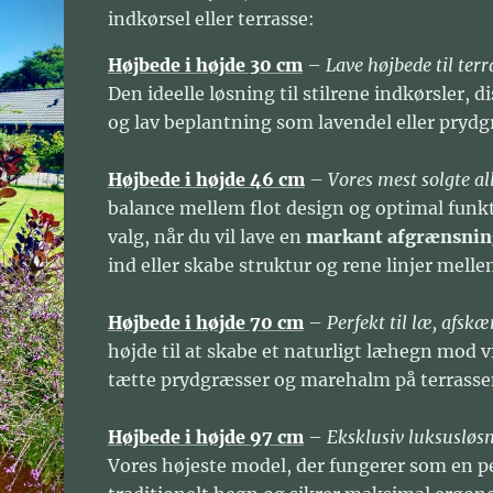
indkørsel eller terrasse:
Højbede i højde 30 cm
–
Lave højbede til ter
Den ideelle løsning til stilrene indkørsler, d
og lav beplantning som lavendel eller prydg
Højbede i højde 46 cm
–
Vores mest solgte a
balance mellem flot design og optimal funkt
valg, når du vil lave en
markant afgrænsnin
ind eller skabe struktur og rene linjer melle
Højbede i højde 70 cm
–
Perfekt til læ, afsk
højde til at skabe et naturligt læhegn mod v
tætte prydgræsser og marehalm på terrasse
Højbede i højde 97 cm
–
Eksklusiv luksusløsni
Vores højeste model, der fungerer som en p