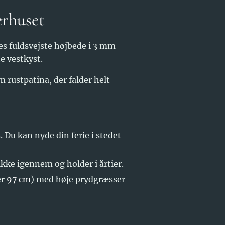
erhuset
s fuldsvejste højbede i 3 mm
e vestkyst.
m rustpatina, der falder helt
. Du kan nyde din ferie i stedet
kke igennem og holder i årtier.
er
97 cm
) med høje prydgræsser