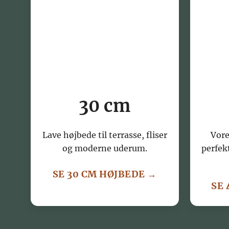
30 cm
Lave højbede til terrasse, fliser
Vore
og moderne uderum.
perfek
SE 30 CM HØJBEDE →
SE 