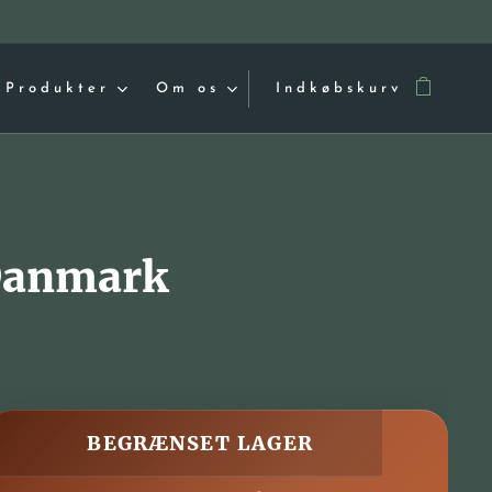
Produkter
Om os
Indkøbskurv
 Danmark
🔥 BEGRÆNSET LAGER