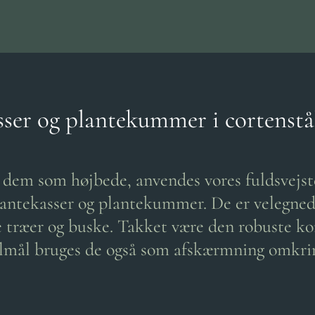
ser og plantekummer i cortenstå
em som højbede, anvendes vores fuldsvejst
antekasser og plantekummer. De er velegnede 
e træer og buske. Takket være den robuste ko
lmål bruges de også som afskærmning omkrin