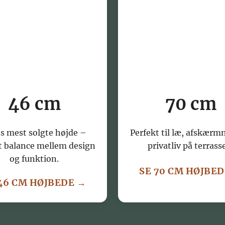
46 cm
70 cm
s mest solgte højde –
Perfekt til læ, afskærm
t balance mellem design
privatliv på terrass
og funktion.
SE 70 CM HØJBE
46 CM HØJBEDE →