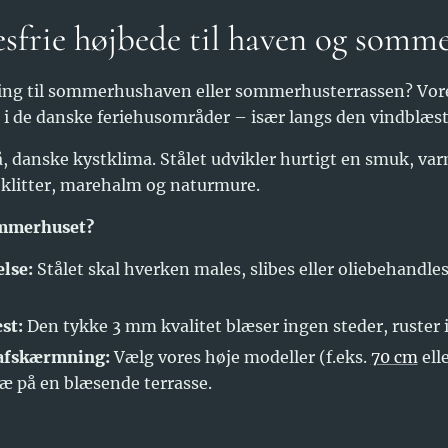
sfrie højbede til haven og somm
ning til sommerhushaven eller sommerhusterrassen? Vore
 i de danske feriehusområder – især langs den vindblæst
å, danske kystklima. Stålet udvikler hurtigt en smuk, var
d klitter, marehalm og naturmure.
ommerhuset?
lse:
Stålet skal hverken males, slibes eller oliebehandles
st:
Den tykke 3 mm kvalitet blæser ingen steder, ruster i
 afskærmning:
Vælg vores høje modeller (f.eks.
70 cm
ell
 læ på en blæsende terrasse.