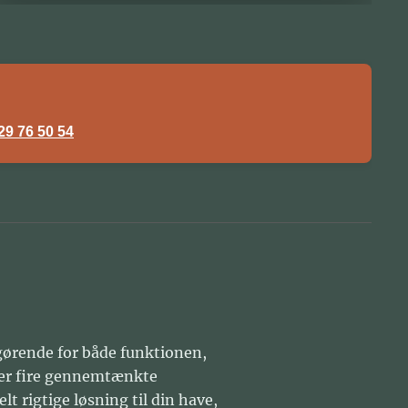
29 76 50 54
gørende for både funktionen,
yder fire gennemtænkte
t rigtige løsning til din have,