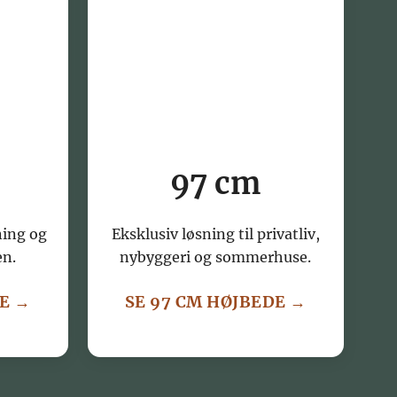
97 cm
ning og
Eksklusiv løsning til privatliv,
en.
nybyggeri og sommerhuse.
DE →
SE 97 CM HØJBEDE →