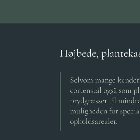
Højbede, plantekas
Selvom mange kender d
cortenstål også som pl
prydgræsser til mindr
muligheden for specia
opholdsarealer.