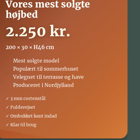
Vores mest solgte
højbed
2.250 kr.
200 × 30 × H46 cm
⭐ Mest solgte model
🏡 Populært til sommerhuset
🌿 Velegnet til terrasse og have
🇩🇰 Produceret i Nordjylland
✓ 3 mm cortenstål
✓ Fuldsvejset
✓ Ombukket kant indad
✓ Klar til brug