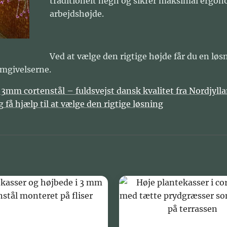
traditionelt hegn og sikrer maksimal ergon
arbejdshøjde.
Ved at vælge den rigtige højde får du en løs
omgivelserne.
 3mm cortenstål – fuldsvejst dansk kvalitet fra Nordjyll
 få hjælp til at vælge den rigtige løsning