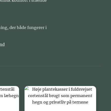
omisk komfort i stående
ning, der både fungerer i
and