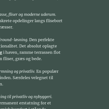
rasse, fliser og moderne uderum.
iskrete opdelinger langs flisebort
ræsser.
llround-løsning.
Den perfekte
ionalitet. Det absolut oplagte
g
i haven, ramme terrassen flot
m fliser, græs og bede.
ærmning og privatliv.
En populær
inden. Særdeles velegnet til
n.
ng til privatliv og nybyggeri.
ermanent erstatning for et