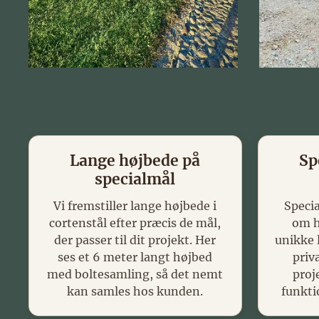
Lange højbede på
Sp
specialmål
Vi fremstiller lange højbede i
Speci
cortenstål efter præcis de mål,
om h
der passer til dit projekt. Her
unikke l
ses et 6 meter langt højbed
priv
med boltesamling, så det nemt
proj
kan samles hos kunden.
funkti