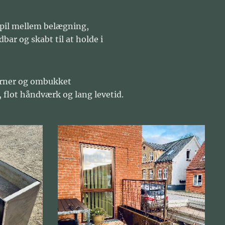
spil mellem belægning,
bar og skabt til at holde i
ørner og ombukket
, flot håndværk og lang levetid.