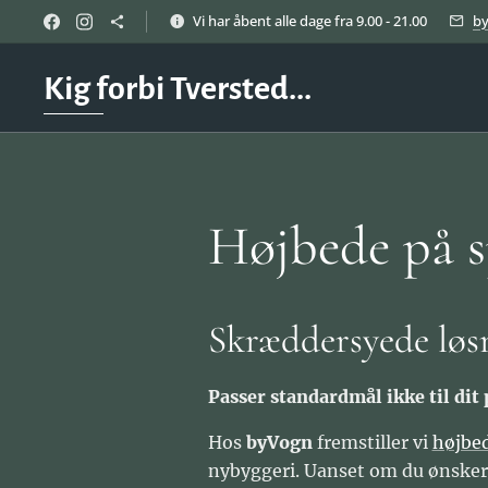
Vi har åbent alle dage fra 9.00 - 21.00
b
Kig forbi Tversted...
Højbede på s
Skræddersyede løsn
Passer standardmål ikke til dit 
Hos
byVogn
fremstiller vi
højbed
nybyggeri. Uanset om du ønsker et