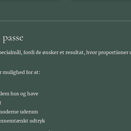
 passe
cialmål, fordi de ønsker et resultat, hvor proportioner og
r mulighed for at:
em hus og have
t
i moderne uderum
gennemtænkt udtryk