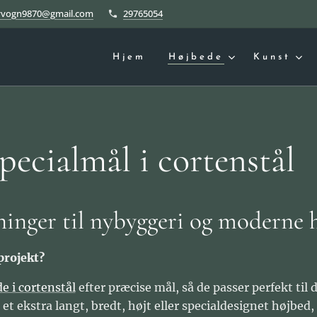
yvogn9870@gmail.com
29765054
Hjem
Højbede
Kunst
pecialmål i cortenstål
inger til nybyggeri og moderne 
projekt?
e i cortenstål
efter præcise mål, så de passer perfekt til d
 ekstra langt, bredt, højt eller specialdesignet højbed, 