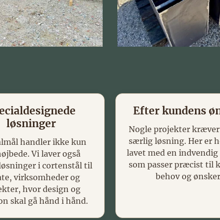
ecialdesignede
Efter kundens ø
løsninger
Nogle projekter kræver
særlig løsning. Her er 
almål handler ikke kun
lavet med en indvendig 
øjbede. Vi laver også
som passer præcist til
øsninger i cortenstål til
behov og ønsker
ate, virksomheder og
ekter, hvor design og
on skal gå hånd i hånd.