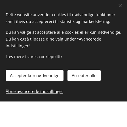
Dette website anvender cookies til nødvendige funktioner
samt (hvis du accepterer) til statistik og markedsføring.
Du kan vælge at acceptere alle cookies eller kun nødvendige.
Du kan også tilpasse dine valg under "Avancerede
indstillinger".
Læs mere i vores cookiepolitik.
Accepter kun nødvendige
Accepter alle
Kig forbi hos HOMEMADE ♥️ byVogn
Ændr dine cookieindstillinger
Cookies
Åbne avancerede indstillinger
byVogn
Kvalitetsløsninger i cortenstål