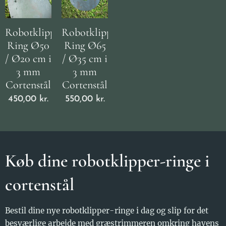
Robotklipper
Robotklipper
Ring Ø50
Ring Ø65
/ Ø20 cm i
/ Ø35 cm i
3 mm
3 mm
Cortenstål
Cortenstål
450,00
kr.
550,00
kr.
Køb dine robotklipper-ringe i
cortenstål
Bestil dine nye robotklipper-ringe i dag og slip for det
besværlige arbejde med græstrimmeren omkring havens