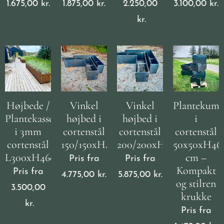
1.675,00
kr.
1.875,00
kr.
2.250,00
3.100,00
kr.
kr.
Højbede /
Vinkel
Vinkel
Plantekum
Plantekasser
højbed i
højbed i
i
i 3mm
cortenstål
cortenstål
cortenstål
cortenstål
150/150xH46cm
200/200xH46cm
50x50xH46
L300xH46cm
cm –
Pris fra
Pris fra
Kompakt
Pris fra
4.775,00
kr.
5.875,00
kr.
og stilren
3.500,00
krukke
kr.
Pris fra