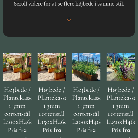
Scroll videre for at se flere højbede i samme stil.
↓
Højbede /
Højbede /
Højbede /
Højbede /
Plantekasser
Plantekasser
Plantekasser
Plantekasse
i 3mm
i 3mm
i 3mm
i 3mm
cortenstål
cortenstål
cortenstål
cortenstål
L100xH46cm
L150xH46cm
L200xH46cm
L250xH46
Pris fra
Pris fra
Pris fra
Pris fra