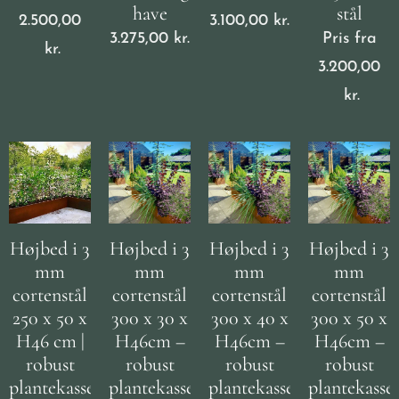
have
stål
2.500,00
3.100,00
kr.
3.275,00
kr.
Pris fra
kr.
3.200,00
kr.
Højbed i 3
Højbed i 3
Højbed i 3
Højbed i 3
mm
mm
mm
mm
cortenstål
cortenstål
cortenstål
cortenstål
250 x 50 x
300 x 30 x
300 x 40 x
300 x 50 x
H46 cm |
H46cm –
H46cm –
H46cm –
robust
robust
robust
robust
plantekasse
plantekasse
plantekasse
plantekasse