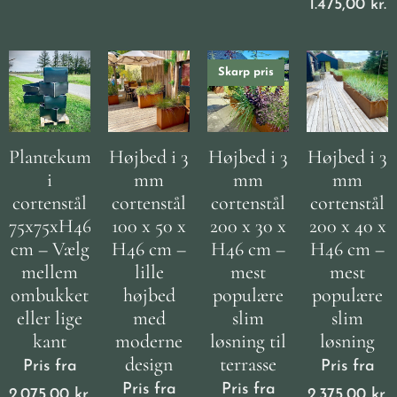
1.475,00
kr.
Skarp pris
Plantekumme
Højbed i 3
Højbed i 3
Højbed i 3
i
mm
mm
mm
cortenstål
cortenstål
cortenstål
cortenstål
75x75xH46
100 x 50 x
200 x 30 x
200 x 40 x
cm – Vælg
H46 cm –
H46 cm –
H46 cm –
mellem
lille
mest
mest
ombukket
højbed
populære
populære
eller lige
med
slim
slim
kant
moderne
løsning til
løsning
design
terrasse
Pris fra
Pris fra
Pris fra
Pris fra
2.075,00
kr.
2.375,00
kr.