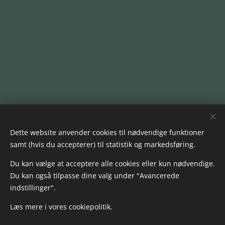
Dette website anvender cookies til nødvendige funktioner
samt (hvis du accepterer) til statistik og markedsføring.
Du kan vælge at acceptere alle cookies eller kun nødvendige.
Du kan også tilpasse dine valg under "Avancerede
indstillinger".
Læs mere i vores cookiepolitik.
Kig forbi hos HOMEMADE ♥️ byVogn
Ændr dine cookieindstillinger
Cookies