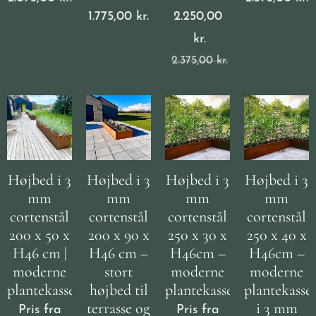
1.775,00
kr.
2.250,00
kr.
2.375,00
kr.
Højbed i 3
Højbed i 3
Højbed i 3
Højbed i 3
mm
mm
mm
mm
cortenstål
cortenstål
cortenstål
cortenstål
200 x 50 x
200 x 90 x
250 x 30 x
250 x 40 x
H46 cm |
H46 cm –
H46cm –
H46cm –
moderne
stort
moderne
moderne
plantekasse
højbed til
plantekasse
plantekasse
terrasse og
i 3 mm
Pris fra
Pris fra