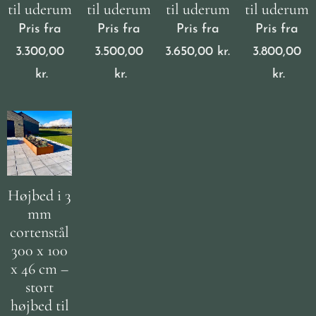
til uderum
til uderum
til uderum
til uderum
Pris fra
Pris fra
Pris fra
Pris fra
3.300,00
3.500,00
3.650,00
kr.
3.800,00
kr.
kr.
kr.
Højbed i 3
mm
cortenstål
300 x 100
x 46 cm –
stort
højbed til