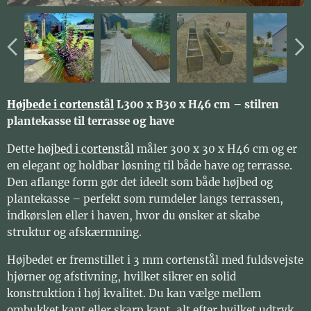
Højbede i cortenstål
L300 x B30 x H46 cm – stilren
plantekasse til terrasse og have
Dette
højbed i cortenstål
måler 300 x 30 x H46 cm og er
en elegant og holdbar løsning til både have og terrasse.
Den aflange form gør det ideelt som både højbed og
plantekasse – perfekt som rumdeler langs terrassen,
indkørslen eller i haven, hvor du ønsker at skabe
struktur og afskærmning.
Højbedet er fremstillet i 3 mm cortenstål med fuldsvejste
hjørner og afstivning, hvilket sikrer en solid
konstruktion i høj kvalitet. Du kan vælge mellem
ombukket kant eller skarp kant, alt efter hvilket udtryk