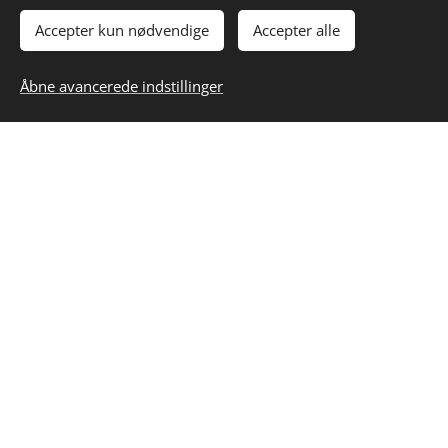
Accepter kun nødvendige
Accepter alle
TILFØJ TIL KURVEN
Åbne avancerede indstillinger
byVogn
Kvalitetsløsninger i cortenstål
Virksomhedsoplysninger:
byVogn
Jerupvej 711
9870 Sindal
CVR: 41310731
Lokale sider om højbede i cortenstål
➔ Højbede i Skagen
➔ Højbede i Løkken
➔ Højbede i Blokhus
➔ Højbede i Aalborg