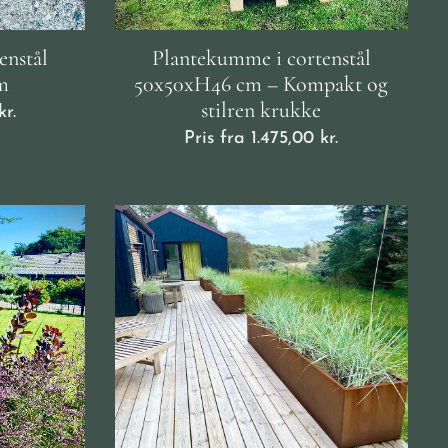
enstål
Plantekumme i cortenstål
m
50x50xH46 cm – Kompakt og
stilren krukke
r.
Pris fra
1.475,00
kr.