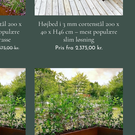
tål 200 x
Højbed i 3 mm cortenstål 200 x
opulære
40 x H46 cm – mest populære
rasse
slim løsning
Pris fra
2.375,00
kr.
375,00
kr.