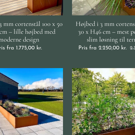
3 mm cortenstål 100 x 50
Højbed i 3 mm cortens
cm – lille højbed med
30 x H46 cm – mest p
moderne design
slim løsning til ter
ris fra
1.775,00
kr.
Pris fra
2.250,00
kr.
2.