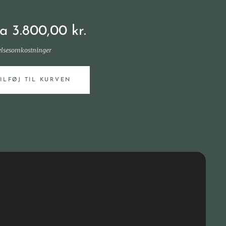
ra
3.800,00
kr.
elsesomkostninger
TILFØJ TIL KURVEN