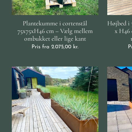
Plantekumme i cortenstål
Højbed i 
75x75xH46 cm – Vælg mellem
x H46 
ombukket eller lige kant
Pris fra
2.075,00
kr.
P