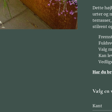
Dette høj
urter og 
terrasser
stilrent o
✔️ Fremst
✔️ Fuldsv
✔️ Valg m
✔️ Kan le
✔️ Vedlig
Har du br
Vælg en 
Kant