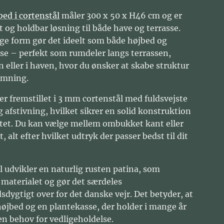
bed i cortenstål
måler 300 x 50 x H46 cm og er
t og holdbar løsning til både have og terrasse.
ge form gør det ideelt som både højbed og
se – perfekt som rumdeler langs terrassen,
n eller i haven, hvor du ønsker at skabe struktur
rmning.
er fremstillet i 3 mm cortenstål med fuldsvejste
g afstivning, hvilket sikrer en solid konstruktion
litet. Du kan vælge mellem ombukket kant eller
, alt efter hvilket udtryk der passer bedst til dit
l udvikler en naturlig rusten patina, som
 materialet og gør det særdeles
dygtigt over for det danske vejr. Det betyder, at
 højbed og en plantekasse, der holder i mange år
en behov for vedligeholdelse.