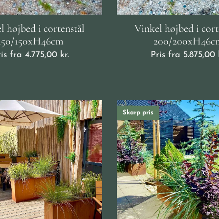
l højbed i cortenstål
Vinkel højbed i cort
150/150xH46cm
200/200xH46c
ris fra
4.775,00
kr.
Pris fra
5.875,00
k
Skarp pris