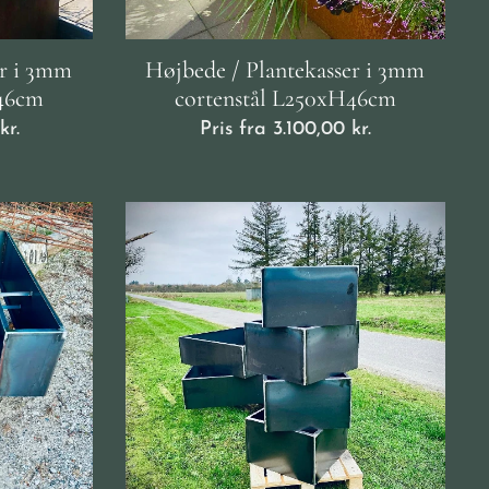
er i 3mm
Højbede / Plantekasser i 3mm
H46cm
cortenstål L250xH46cm
kr.
Pris fra
3.100,00
kr.