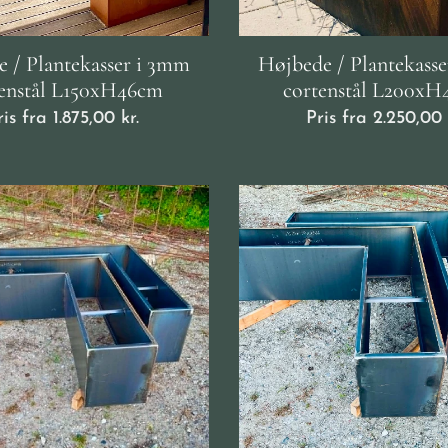
 / Plantekasser i 3mm
Højbede / Plantekass
tenstål L150xH46cm
cortenstål L200x
ris fra
1.875,00
kr.
Pris fra
2.250,00