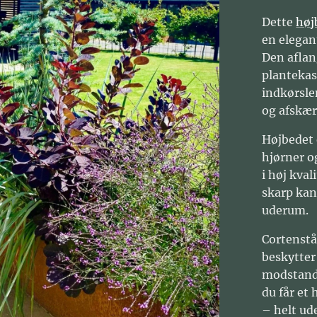
Dette
høj
en elegan
Den aflan
plantekas
indkørsle
og afskæ
Højbedet 
hjørner o
i høj kva
skarp kant
uderum.
Cortenstå
beskytter
modstands
du får et
– helt ud