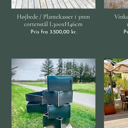
Højbede / Plantekasser i 3mm
Vinke
cortenstål L300xH46cm
Pris fra
3.500,00
kr.
P