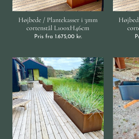
Højbede / Plantekasser i 3mm
Højbede
cortenstål L100xH46cm
cor
Pris fra
1.675,00
kr.
P