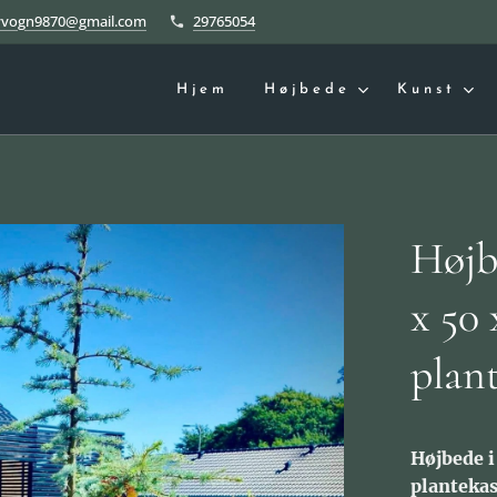
yvogn9870@gmail.com
29765054
Hjem
Højbede
Kunst
Højb
x 50
plan
Højbede i
plantekas