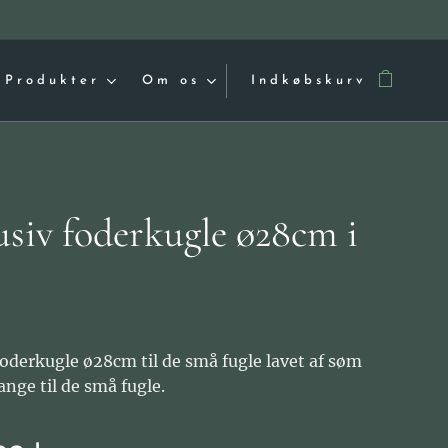
Produkter
Om os
Indkøbskurv
usiv foderkugle ø28cm i
foderkugle ø28cm til de små fugle lavet af søm
nge til de små fugle.