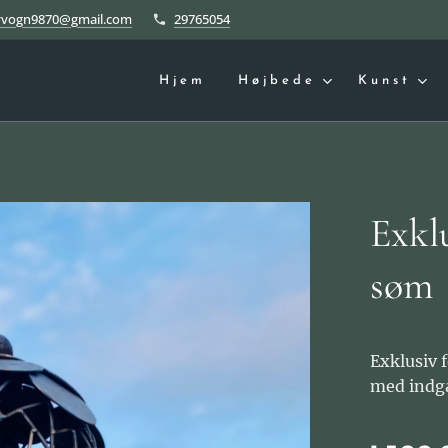
yvogn9870@gmail.com
29765054
Hjem
Højbede
Kunst
Exkl
søm
Exklusiv 
med indga