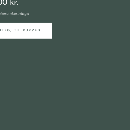
00
kr.
elsesomkostninger
TILFØJ TIL KURVEN