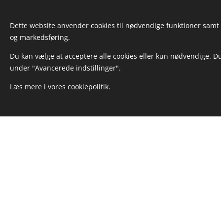
Dette website anvender cookies til nødvendige funktioner samt (h
og markedsføring.
Du kan vælge at acceptere alle cookies eller kun nødvendige. Du
under "Avancerede indstillinger".
Læs mere i vores cookiepolitik.
byVogn
Lokale side
Kvalitetsløsninger i cortenstål
➔ Højbede i
➔ Højbede i
Virksomhedsoplysninger:
➔ Højbede i
byVogn
➔ Højbede i 
Jerupvej 711
➔ Højbede i 
9870 Sindal
➔ Højbede i 
CVR: 41310731
➔ Højbede i 