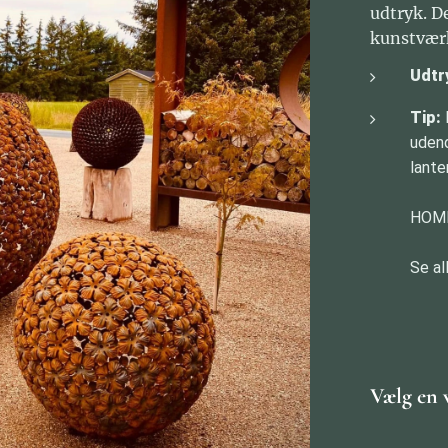
udtryk. D
kunstværk
Udtr
Tip:
udend
lante
HOME
Se al
Vælg en 