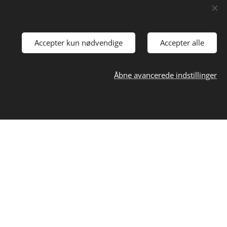
Accepter kun nødvendige
Accepter alle
Åbne avancerede indstillinger
Information
Handelsbetingelser
– regler for køb
Privatlivspolitik
– GDPR
Cookiepolitik
– cookies
Fortrydelsesformular
– webshop krav