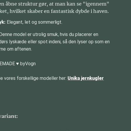
en åbne struktur gør, at man kan se "igennem"
et, hvilket skaber en fantastisk dybde i haven.
yk:
Elegant, let og sommerligt.
Denne model er utrolig smuk, hvis du placerer en
ørs lyskæde eller spot indeni, så den lyser op som en
rne om aftenen.
MADE ♥️ byVogn
le vores forskellige modeller her:
Unika jernkugler
variant: