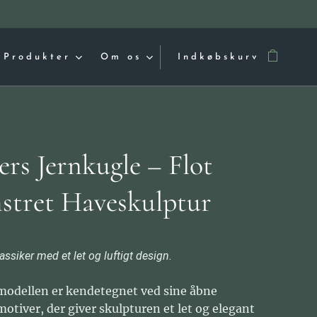
Produkter
Om os
Indkøbskurv
ers Jernkugle – Flot
stret Haveskulptur
lassiker med et let og luftigt design.
odellen er kendetegnet ved sine åbne
otiver, der giver skulpturen et let og elegant