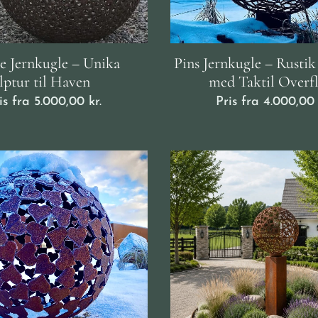
le Jernkugle – Unika
Pins Jernkugle – Rustik
lptur til Haven ⭕
med Taktil Overf
is fra
5.000,00
kr.
Pris fra
4.000,00