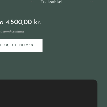
Teaksokkel
ra
4.500,00
kr.
elsesomkostninger
TILFØJ TIL KURVEN