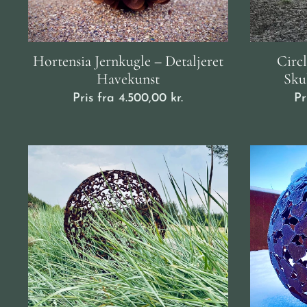
Hortensia Jernkugle – Detaljeret
Circ
Havekunst
Sku
Pris fra
4.500,00
kr.
Pr