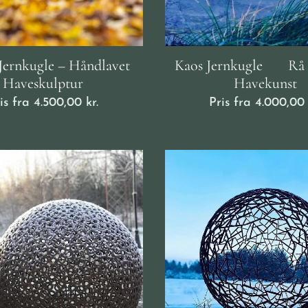
Jernkugle – Håndlavet
Kaos Jernkugle ♥️ Rå
Haveskulptur
Havekunst
is fra
4.500,00
kr.
Pris fra
4.000,00