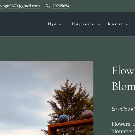
yvogn9870@gmail.com
29765054
Hjem
Højbede
Kunst
Flow
Blom
En tidløs k
Flowers-m
blomsterm