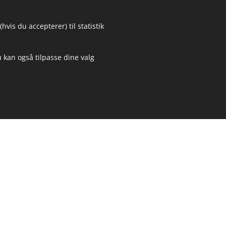
vis du accepterer) til statistik
 kan også tilpasse dine valg
Kig forbi hos HOMEMADE ♥️ byVogn
Ændr dine cookieindstillinger
Cookies
r om højbede i cortenstål
Inspiration
 Skagen
➔ Guide til højbede i cortenstål
 Løkken
➔ Højbede på specialmål
 Blokhus
➔ Projekter og specialløsninger
Aalborg
➔ Højbede i cortenstål
Hjørring
Frederikshavn
Aarhus