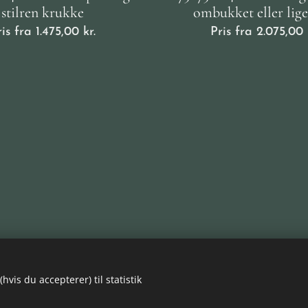
stilren krukke
ombukket eller lige
ris fra
1.475,00
kr.
Pris fra
2.075,00
vis du accepterer) til statistik