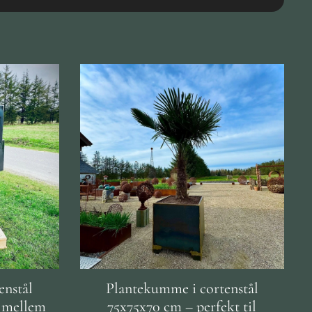
enstål
Plantekumme i cortenstål
 mellem
75x75x70 cm – perfekt til