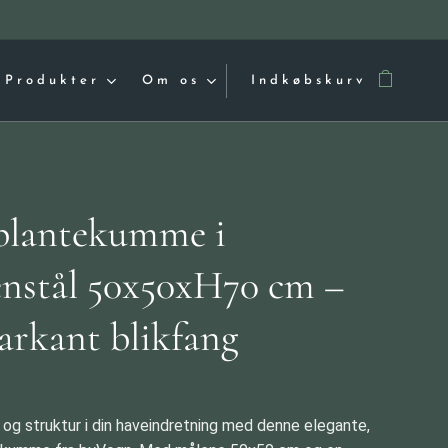
Produkter
Om os
Indkøbskurv
plantekumme i
enstål 50x50xH70 cm –
arkant blikfang
 og struktur i din haveindretning med denne elegante,