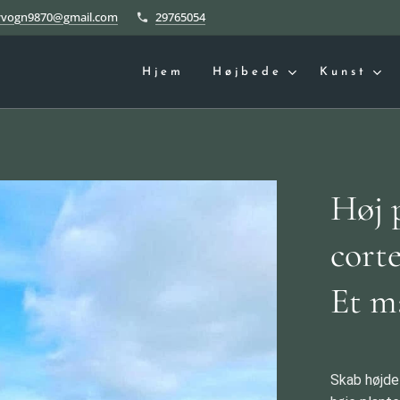
yvogn9870@gmail.com
29765054
Hjem
Højbede
Kunst
Høj 
cort
Et m
Skab højde