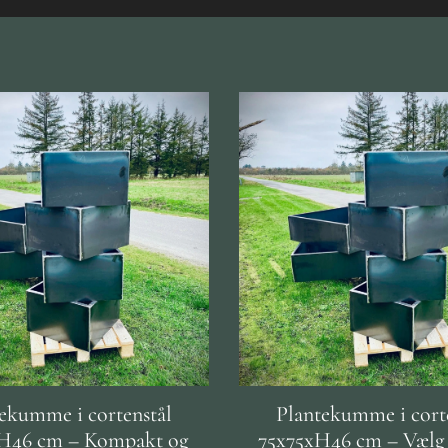
ekumme i cortenstål
Plantekumme i cort
H46 cm – Kompakt og
75x75xH46 cm – Vælg