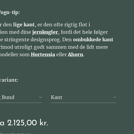
yVogn-tip:
ar den
lige kant
, er den ofte rigtig flot i
ion med dine
jernkugler
, fordi det hele følger
e stringente designsprog. Den
ombukkede kant
rimod utroligt godt sammen med de lidt mere
modeller som
Hortensia
eller
Ahorn
.
variant:
g Bund
Kant
ra
2.125,00
kr.