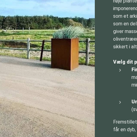
høje plan
imponerend
som et ark
som en del
giver masse
oliventræer
sikkert i al
Vælg dit 
Fi
ma
mi
Un
(s
Fremstillet
får en dyb