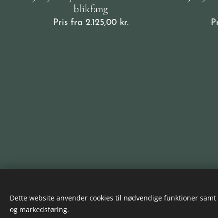
blikfang
Pris fra
2.125,00
kr.
P
Dette website anvender cookies til nødvendige funktioner samt (h
og markedsføring.