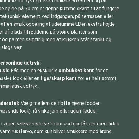
tekumme fra byVogn. Med målene 50x50 cm og en
e højde på 70 cm er denne kumme skabt til at fungere
itektonisk element ved indgangen, på terrassen eller
 af en smuk opdeling af uderummet.Den ekstra højde
r af plads til rødderne på større planter som
 og palmer, samtidig med at krukken står stabilt og
t slags vejr.
personlige udtryk:
nish:
Fås med en eksklusiv
ombukket kant
for et
ssivt look eller en
lige/skarp kant
for et helt stramt,
nimalistisk udtryk.
derstel:
Vælg mellem de flotte hjørnefødder
vævende look), rå vinkeljern eller uden fødder.
 i vores karakteristiske 3 mm cortenstål, der med tiden
, varm rustfarve, som kun bliver smukkere med årene.