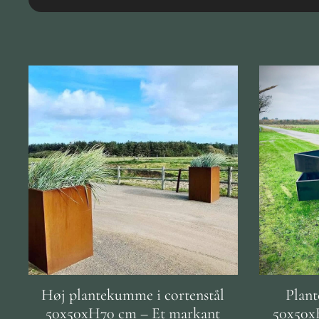
Høj plantekumme i cortenstål
Plant
50x50xH70 cm – Et markant
50x50x