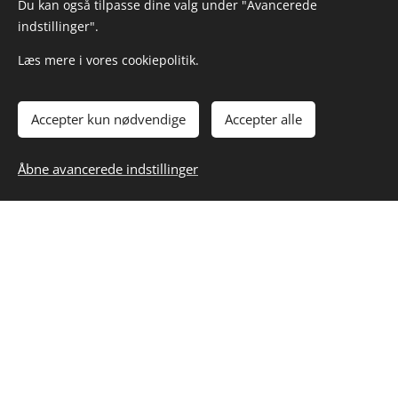
Du kan også tilpasse dine valg under "Avancerede
indstillinger".
Læs mere i vores cookiepolitik.
Kig forbi hos HOMEMADE ♥️ byVogn
Ændr dine cookieindstillinger
Cookies
Accepter kun nødvendige
Accepter alle
TILFØJ TIL KURVEN
Åbne avancerede indstillinger
byVogn
Kvalitetsløsninger i cortenstål
Virksomhedsoplysninger:
byVogn
Jerupvej 711
9870 Sindal
CVR: 41310731
Lokale sider om højbede i cortenstål