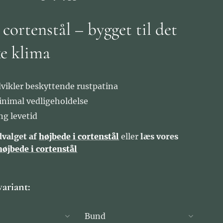
cortenstål – bygget til det
e klima
vikler beskyttende rustpatina
nimal vedligeholdelse
ng levetid
dvalget af
højbede i cortenstål
eller
læs vores
 højbede i cortenstål
variant:
Bund