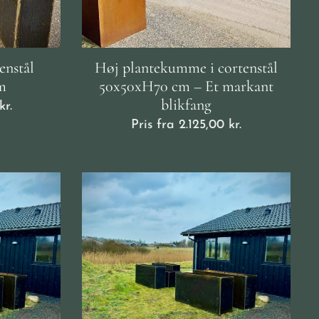
enstål
Høj plantekumme i cortenstål
m
50x50xH70 cm – Et markant
blikfang
kr.
Pris fra
2.125,00
kr.