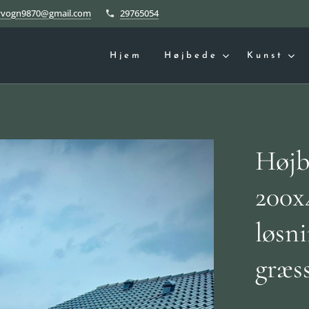
yvogn9870@gmail.com
29765054
Hjem
Højbede
Kunst
Højb
200x
løsni
græs