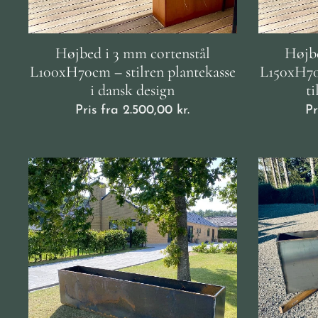
Højbed i 3 mm cortenstål
Højbe
L100xH70cm – stilren plantekasse
L150xH70c
i dansk design
ti
Pris fra
2.500,00
kr.
Pr