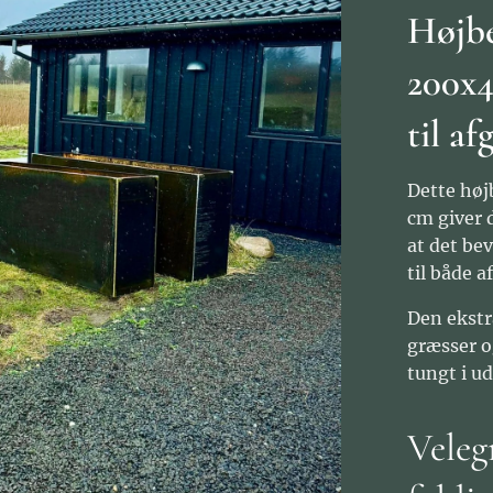
Højbe
200x4
til a
Dette høj
cm giver 
at det bev
til både 
Den ekstr
græsser o
tungt i u
Veleg