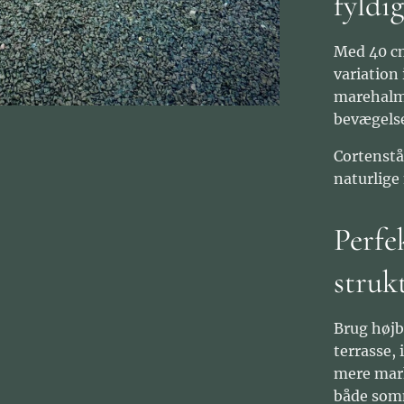
fyldi
Med 40 cm
variation 
marehalm 
bevægelse
Cortenstå
naturlige 
Perfe
struk
Brug højb
terrasse, 
mere mark
både som