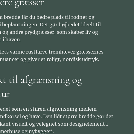
gere græsser
 bredde får du bedre plads til rodnet og
i beplantningen. Det gør højbedet ideelt til
og andre prydgræsser, som skaber liv og
 i haven.
lets varme rustfarve fremhæver græssernes
nuancer og giver et roligt, nordisk udtryk.
kt til afgrænsning og
tur
edet som en stilren afgrænsning mellem
indkørsel og have. Den lidt større bredde gør det
ant visuelt og velegnet som designelement i
merhuse og nybyggeri.