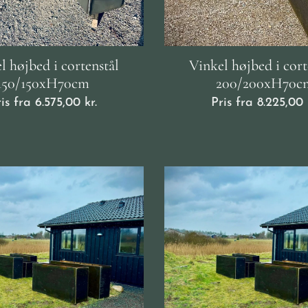
l højbed i cortenstål
Vinkel højbed i cort
150/150xH70cm
200/200xH70c
ris fra
6.575,00
kr.
Pris fra
8.225,00