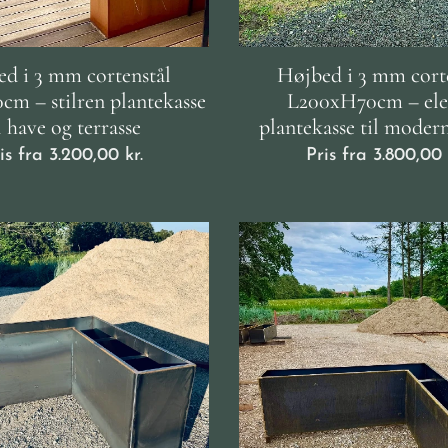
d i 3 mm cortenstål
Højbed i 3 mm cort
m – stilren plantekasse
L200xH70cm – ele
l have og terrasse
plantekasse til moder
is fra
3.200,00
kr.
Pris fra
3.800,00