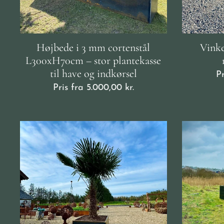
Højbede i 3 mm cortenstål
Vinke
L300xH70cm – stor plantekasse
til have og indkørsel
P
Pris fra
5.000,00
kr.