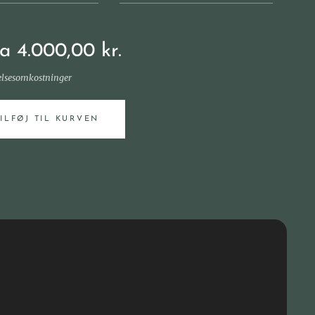
ra
4.000,00
kr.
elsesomkostninger
TILFØJ TIL KURVEN