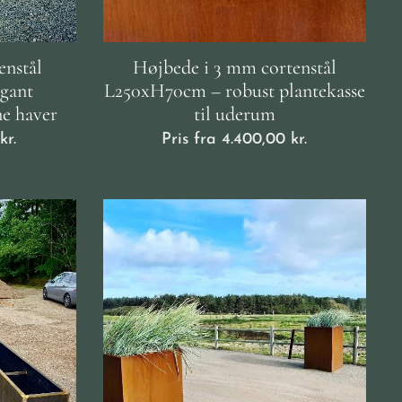
enstål
Højbede i 3 mm cortenstål
gant
L250xH70cm – robust plantekasse
ne haver
til uderum
kr.
Pris fra
4.400,00
kr.