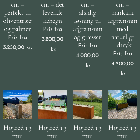
cm –
cm – det
cm –
cm –
perfekt til
levende
alsidig
markant
oliventræer
læhegn
løsning til
afgrænsnin
og palmer
afgrænsning
med
Pris fra
og græsser
naturligt
Pris fra
3.800,00
udtryk
Pris fra
3.250,00
kr.
kr.
Pris fra
4.000,00
4.200,00
kr.
kr.
Højbed i 3
Højbed i 3
Højbed i 3
Højbed i 3
mm
mm
mm
mm