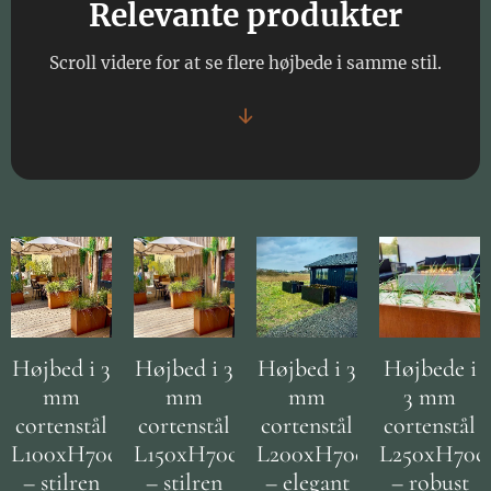
Relevante produkter
Scroll videre for at se flere højbede i samme stil.
↓
Højbed i 3
Højbed i 3
Højbed i 3
Højbede i
mm
mm
mm
3 mm
cortenstål
cortenstål
cortenstål
cortenstål
L100xH70cm
L150xH70cm
L200xH70cm
L250xH70
– stilren
– stilren
– elegant
– robust