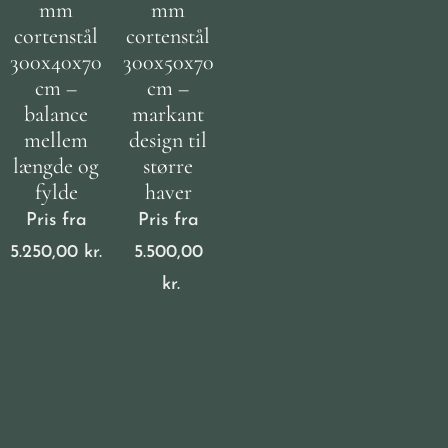
mm
mm
cortenstål
cortenstål
300x40x70
300x50x70
cm –
cm –
balance
markant
mellem
design til
længde og
større
fylde
haver
Pris fra
Pris fra
5.250,00
kr.
5.500,00
kr.