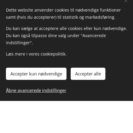
Dette website anvender cookies til nødvendige funktioner
samt (hvis du accepterer) til statistik og markedsføring.
Du kan vælge at acceptere alle cookies eller kun nødvendige.
Du kan også tilpasse dine valg under "Avancerede
indstillinger".
Læs mere i vores cookiepolitik.
Kig forbi hos HOMEMADE ♥️ byVogn
Ændr dine cookieindstillinger
Cookies
Accepter kun nødvendige
Accepter alle
TILFØJ TIL KURVEN
Åbne avancerede indstillinger
byVogn
Kvalitetsløsninger i cortenstål
Virksomhedsoplysninger: