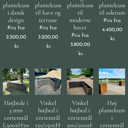
plantekasse
plantekasse
plantekasse
plantekasse
i dansk
til have og
til
til uderum
design
terrasse
moderne
Pris fra
haver
Pris fra
Pris fra
4.400,00
Pris fra
2.500,00
3.200,00
kr.
3.800,00
kr.
kr.
kr.
Højbede i
Vinkel
Vinkel
Høj
3 mm
højbed i
højbed i
plantekum
cortenstål
cortenstål
cortenstål
i
L300xH70cm
150/150xH70cm
200/200xH70cm
cortenstål