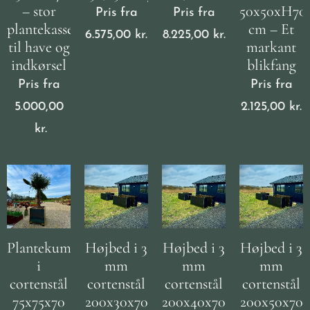
– stor
50x50xH70
Pris fra
Pris fra
plantekasse
cm – Et
6.575,00
kr.
8.225,00
kr.
til have og
markant
indkørsel
blikfang
Pris fra
Pris fra
5.000,00
2.125,00
kr.
kr.
Plantekumme
Højbed i 3
Højbed i 3
Højbed i 3
i
mm
mm
mm
cortenstål
cortenstål
cortenstål
cortenstål
75x75x70
200x30x70
200x40x70
200x50x70