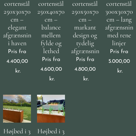
cortenstål
cortenstål
cortenstål
cortenstål
250x30x70
250x40x70
250x50x70
300x30x70
cm –
cm –
cm –
cm – lang
elegant
balance
markant
afgrænsnin
afgrænsning
mellem
design og
med rene
i haven
fylde og
tydelig
linjer
lethed
afgrænsning
Pris fra
Pris fra
Pris fra
Pris fra
4.400,00
5.000,00
4.600,00
4.800,00
kr.
kr.
kr.
kr.
Højbed i 3
Højbed i 3