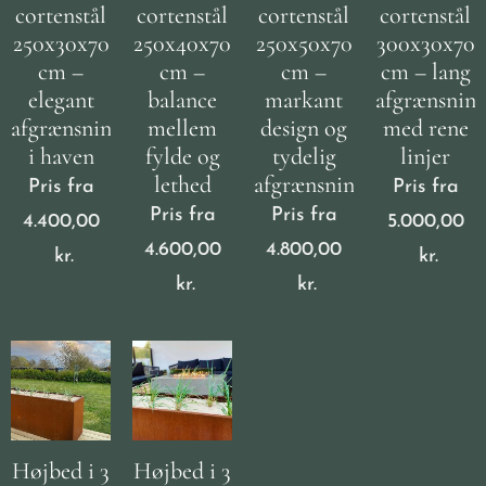
cortenstål
cortenstål
cortenstål
cortenstål
250x30x70
250x40x70
250x50x70
300x30x70
cm –
cm –
cm –
cm – lang
elegant
balance
markant
afgrænsnin
afgrænsning
mellem
design og
med rene
i haven
fylde og
tydelig
linjer
lethed
afgrænsning
Pris fra
Pris fra
Pris fra
Pris fra
4.400,00
5.000,00
4.600,00
4.800,00
kr.
kr.
kr.
kr.
Højbed i 3
Højbed i 3