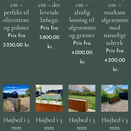
cm –
cm – det
cm –
cm –
perfekt til
levende
alsidig
markant
oliventræer
læhegn
løsning til
afgrænsnin
og palmer
afgrænsning
med
Pris fra
og græsser
naturligt
Pris fra
3.800,00
udtryk
Pris fra
3.250,00
kr.
kr.
Pris fra
4.000,00
4.200,00
kr.
kr.
Højbed i 3
Højbed i 3
Højbed i 3
Højbed i 3
mm
mm
mm
mm