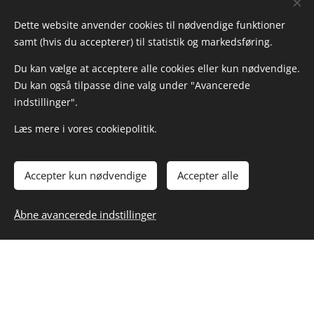
Dette website anvender cookies til nødvendige funktioner
samt (hvis du accepterer) til statistik og markedsføring.
Du kan vælge at acceptere alle cookies eller kun nødvendige.
Du kan også tilpasse dine valg under "Avancerede
indstillinger".
Læs mere i vores cookiepolitik.
Kig forbi hos HOMEMADE ♥️ byVogn
Ændr dine cookieindstillinger
Cookies
Accepter kun nødvendige
Accepter alle
TILFØJ TIL KURVEN
Åbne avancerede indstillinger
byVogn
Kvalitetsløsninger i cortenstål