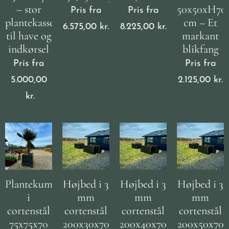
– stor
50x50xH70
Pris fra
Pris fra
plantekasse
cm – Et
6.575,00
kr.
8.225,00
kr.
til have og
markant
indkørsel
blikfang
Pris fra
Pris fra
5.000,00
2.125,00
kr.
kr.
Plantekumme
Højbed i 3
Højbed i 3
Højbed i 3
i
mm
mm
mm
cortenstål
cortenstål
cortenstål
cortenstål
75x75x70
200x30x70
200x40x70
200x50x70