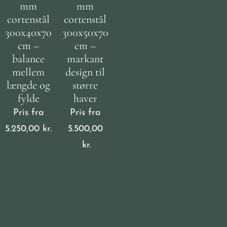
mm
mm
cortenstål
cortenstål
300x40x70
300x50x70
cm –
cm –
balance
markant
mellem
design til
længde og
større
fylde
haver
Pris fra
Pris fra
5.250,00
kr.
5.500,00
kr.