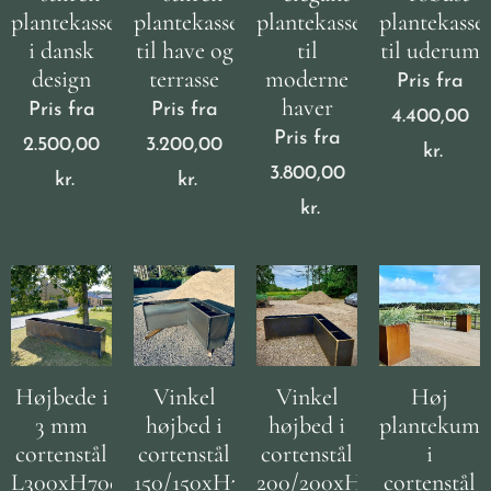
plantekasse
plantekasse
plantekasse
plantekasse
i dansk
til have og
til
til uderum
design
terrasse
moderne
Pris fra
haver
Pris fra
Pris fra
4.400,00
Pris fra
2.500,00
3.200,00
kr.
3.800,00
kr.
kr.
kr.
Højbede i
Vinkel
Vinkel
Høj
3 mm
højbed i
højbed i
plantekum
cortenstål
cortenstål
cortenstål
i
L300xH70cm
150/150xH70cm
200/200xH70cm
cortenstål