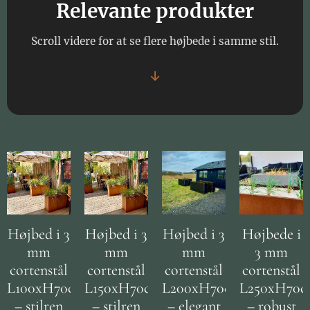
Relevante produkter
Scroll videre for at se flere højbede i samme stil.
↓
Højbed i 3
Højbed i 3
Højbed i 3
Højbede i
mm
mm
mm
3 mm
cortenstål
cortenstål
cortenstål
cortenstål
L100xH70cm
L150xH70cm
L200xH70cm
L250xH70
– stilren
– stilren
– elegant
– robust