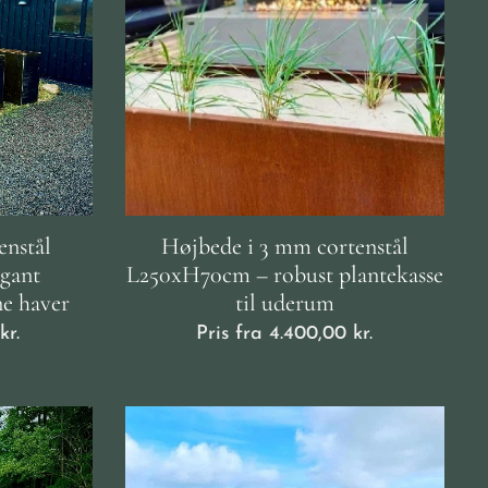
enstål
Højbede i 3 mm cortenstål
gant
L250xH70cm – robust plantekasse
ne haver
til uderum
kr.
Pris fra
4.400,00
kr.