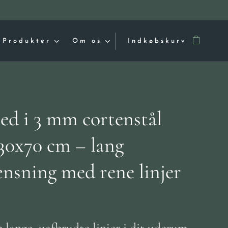
Produkter
Om os
Indkøbskurv
ed i 3 mm cortenstål
30x70 cm – lang
ænsning med rene linjer
 lange, uafbrudte linjer i dit uderum