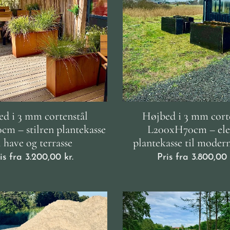
d i 3 mm cortenstål
Højbed i 3 mm cort
m – stilren plantekasse
L200xH70cm – ele
l have og terrasse
plantekasse til moder
is fra
3.200,00
kr.
Pris fra
3.800,00