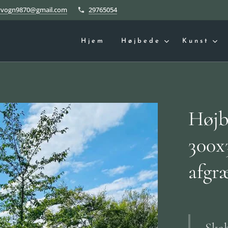
yvogn9870@gmail.com
29765054
Hjem
Højbede
Kunst
Højb
300x
afgr
Skab