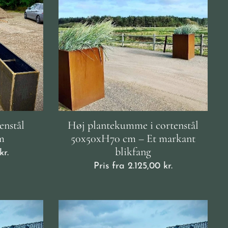
enstål
Høj plantekumme i cortenstål
m
50x50xH70 cm – Et markant
blikfang
kr.
Pris fra
2.125,00
kr.