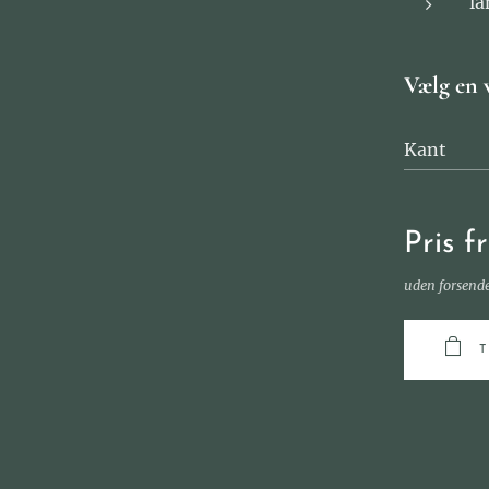
la
Vælg en 
Kant
Pris f
uden forsend