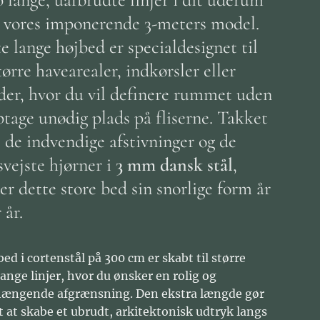
vores imponerende 3-meters model.
e lange højbed er specialdesignet til
tørre havearealer, indkørsler eller
der, hvor du vil definere rummet uden
ptage unødig plads på fliserne. Takket
 de indvendige afstivninger og de
svejste hjørner i
3 mm dansk stål
,
er dette store bed sin snorlige form år
 år.
ed i cortenstål på 300 cm er skabt til større
lange linjer, hvor du ønsker en rolig og
ngende afgrænsning. Den ekstra længde gør
t at skabe et ubrudt, arkitektonisk udtryk langs