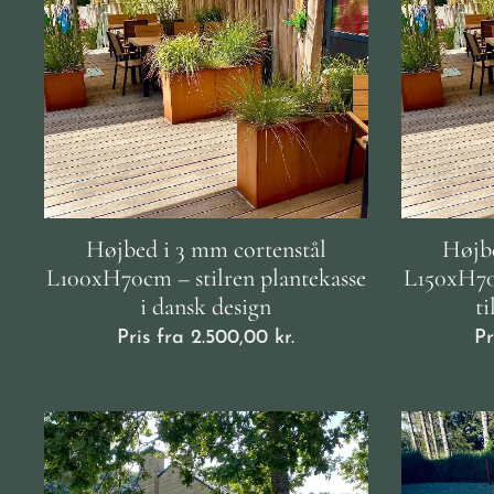
Højbed i 3 mm cortenstål
Højbe
L100xH70cm – stilren plantekasse
L150xH70c
i dansk design
ti
Pris fra
2.500,00
kr.
Pr