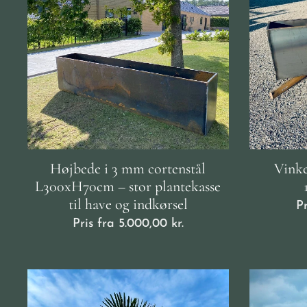
Højbede i 3 mm cortenstål
Vinke
L300xH70cm – stor plantekasse
til have og indkørsel
P
Pris fra
5.000,00
kr.