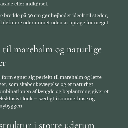
facade eller indkørsel.
e bredde på 30 cm gør højbedet ideelt til steder,
il definere uderummet uden at optage for meget
t til marehalm og naturlige
er
 form egner sig perfekt til marehalm og lette
er, som skaber bevægelse og et naturligt
ombinationen af længde og beplantning giver et
 eksklusivt look – særligt i sommerhuse og
nybyggeri.
struktur i større uderum