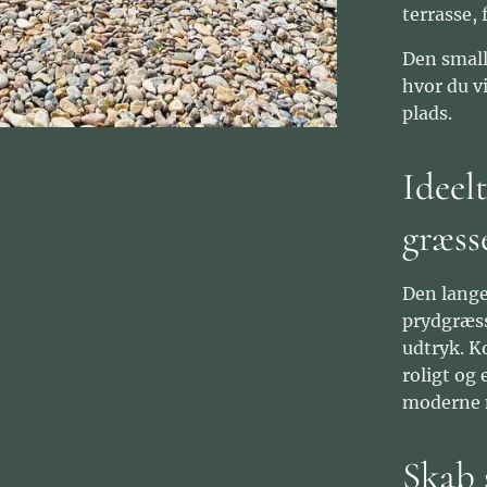
terrasse, 
Den small
hvor du v
plads.
Ideel
græss
Den lange
prydgræss
udtryk. K
roligt og
moderne 
Skab 