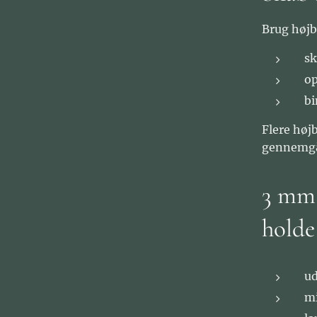
Brug højbe
sk
op
bi
Flere høj
gennemgå
3 mm 
holde
ud
mi