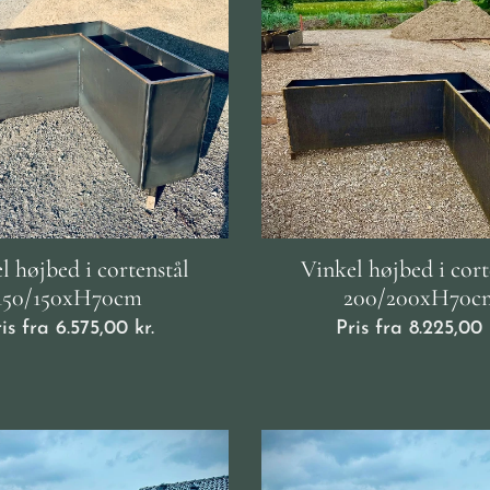
l højbed i cortenstål
Vinkel højbed i cort
150/150xH70cm
200/200xH70c
ris fra
6.575,00
kr.
Pris fra
8.225,00