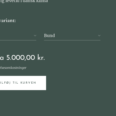
ng levetid i dansk klima
variant:
Bund
ra
5.000,00
kr.
elsesomkostninger
TILFØJ TIL KURVEN