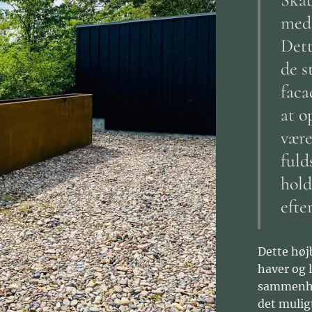
med 
Dett
de s
faca
at o
være
fuld
hold
efter
Dette højb
haver og 
sammenhæ
det mulig